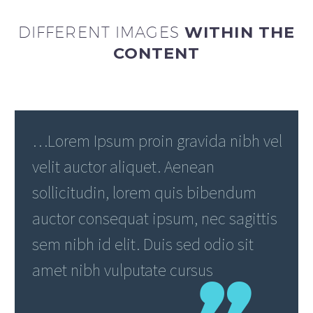
DIFFERENT IMAGES
WITHIN THE
CONTENT
…Lorem Ipsum proin gravida nibh vel
velit auctor aliquet. Aenean
sollicitudin, lorem quis bibendum
auctor consequat ipsum, nec sagittis
sem nibh id elit. Duis sed odio sit
amet nibh vulputate cursus