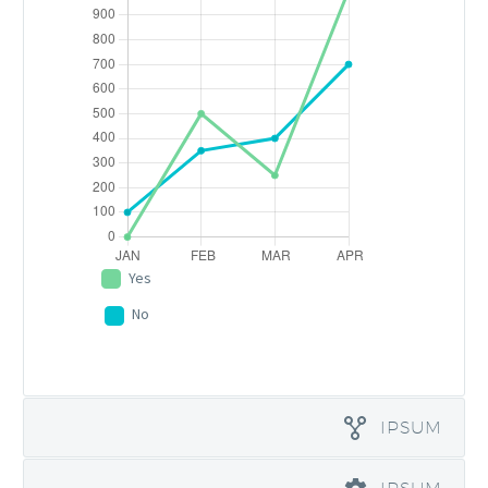
Yes
No
IPSUM