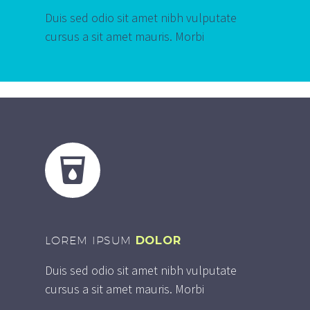
Duis sed odio sit amet nibh vulputate
cursus a sit amet mauris. Morbi


LOREM IPSUM
DOLOR
Duis sed odio sit amet nibh vulputate
cursus a sit amet mauris. Morbi