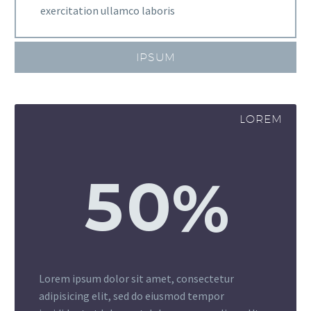
exercitation ullamco laboris
IPSUM
LOREM
5
0
%
Lorem ipsum dolor sit amet, consectetur
adipisicing elit, sed do eiusmod tempor