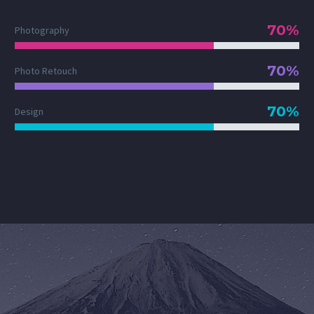
70%
Photography
70%
Photo Retouch
70%
Design